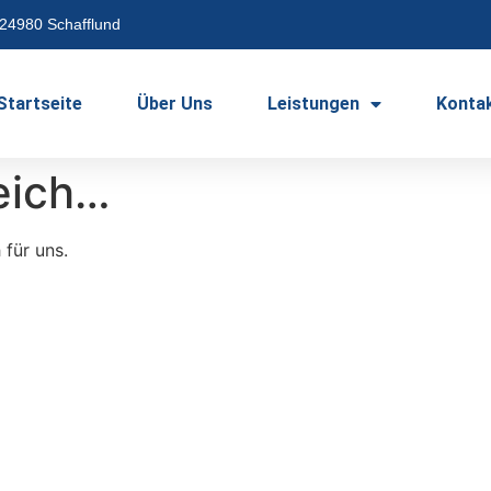
24980 Schafflund
Startseite
Über Uns
Leistungen
Konta
reich…
 für uns.